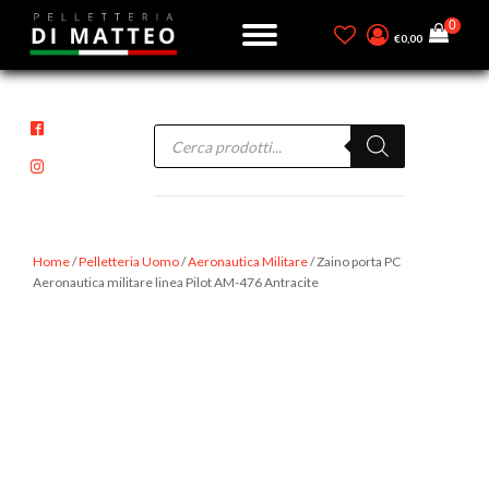
€
0,00
Products
search
Home
/
Pelletteria Uomo
/
Aeronautica Militare
/ Zaino porta PC
Aeronautica militare linea Pilot AM-476 Antracite
-13%