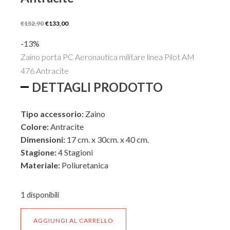
Il
Il
€
152,90
€
133,00
prezzo
prezzo
-13%
originale
attuale
Zaino porta PC Aeronautica militare linea Pilot AM
era:
è:
476 Antracite
€152,90.
€133,00.
DETTAGLI PRODOTTO
Tipo accessorio:
Zaino
Colore:
Antracite
Dimensioni:
17 cm. x 30cm. x 40 cm.
Stagione:
4 Stagioni
Materiale:
Poliuretanica
ESTERNO
1 disponibili
Zaino
AGGIUNGI AL CARRELLO
porta