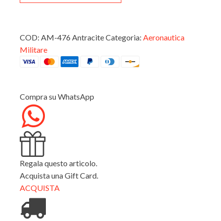
INTERNO
PC
Aeronautica
militare
linea
COD:
AM-476 Antracite
Categoria:
Aeronautica
Pilot
Militare
AM-
476
Antracite
quantità
Compra su WhatsApp
Regala questo articolo.
Acquista una Gift Card.
ACQUISTA