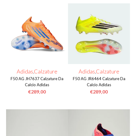
Adidas
,
Calzature
Adidas
,
Calzature
F50 AG JH7637 Calzature Da
F50 AG JR6464 Calzature Da
Calcio Adidas
Calcio Adidas
€
289,00
€
289,00
Questo
Questo
prodotto
prodotto
ha
ha
più
più