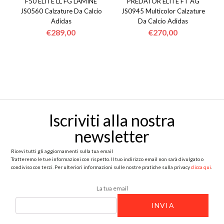
F50 ELITE LL FG LAMINE
PREDATOR ELITE FT AG
nella
JS0560 Calzature Da Calcio
JS0945 Multicolor Calzature
pagina
Adidas
Da Calcio Adidas
pagina
del
€
289,00
€
270,00
del
prodotto
prodotto
Questo
Questo
prodotto
prodotto
ha
ha
più
più
varianti.
varianti.
Iscriviti alla nostra
Le
Le
newsletter
opzioni
opzioni
possono
possono
Ricevi tutti gli aggiornamenti sulla tua email
Tratteremo le tue informazioni con rispetto. Il tuo indirizzo email non sarà divulgato o
essere
essere
condiviso con terzi. Per ulteriori informazioni sulle nostre pratiche sulla privacy
clicca qui
.
scelte
scelte
La tua email
nella
nella
pagina
pagina
del
del