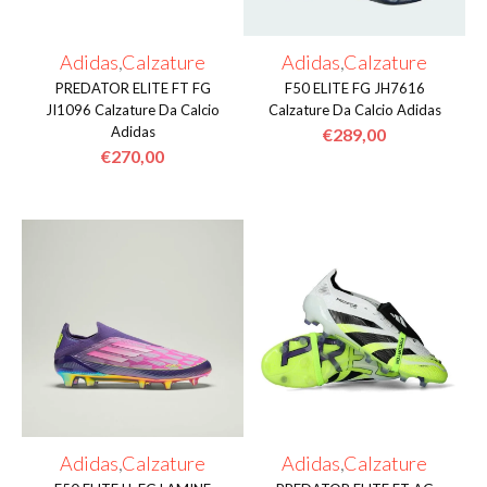
possono
essere
essere
scelte
Adidas
,
Calzature
Adidas
,
Calzature
scelte
nella
PREDATOR ELITE FT FG
F50 ELITE FG JH7616
nella
JI1096 Calzature Da Calcio
Calzature Da Calcio Adidas
pagina
Adidas
€
289,00
pagina
del
€
270,00
del
prodotto
Questo
prodotto
Questo
prodotto
prodotto
ha
ha
più
più
varianti.
varianti.
Le
Le
opzioni
opzioni
possono
possono
essere
essere
scelte
Adidas
,
Calzature
Adidas
,
Calzature
scelte
nella