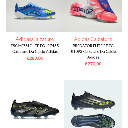
varianti.
varianti.
Le
Le
opzioni
opzioni
possono
possono
essere
essere
Adidas
,
Calzature
Adidas
,
Calzature
scelte
scelte
F50 MESSI ELITE FG JP7435
PREDATOR ELITE FT FG
nella
nella
Calzature Da Calcio Adidas
JI1093 Calzature Da Calcio
Adidas
€
289,00
pagina
pagina
€
270,00
del
del
Questo
prodotto
prodotto
Questo
prodotto
prodotto
ha
ha
più
più
varianti.
varianti.
Le
Le
opzioni
opzioni
possono