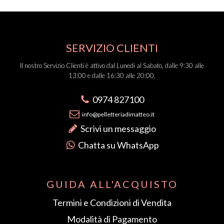
prodotto
prodotto
SERVIZIO CLIENTI
Il nostro Servizio Clienti è attivo dal Lunedi al Sabato, dalle 9:30 alle
13:00 e dalle 16:30 alle 20:00.
0974 827100
info@pelletteriadimatteo.it
Scrivi un messaggio
Chatta su WhatsApp
GUIDA ALL'ACQUISTO
Termini e Condizioni di Vendita
Modalità di Pagamento