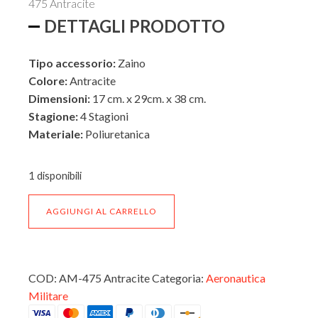
475 Antracite
€123,90.
€107,00.
DETTAGLI PRODOTTO
Tipo accessorio:
Zaino
Colore:
Antracite
Dimensioni:
17 cm. x 29cm. x 38 cm.
Stagione:
4 Stagioni
Materiale:
Poliuretanica
ESTERNO
1 disponibili
Zaino
AGGIUNGI AL CARRELLO
porta
INTERNO
PC
Aeronautica
militare
linea
COD:
AM-475 Antracite
Categoria:
Aeronautica
Pilot
Militare
AM-
475