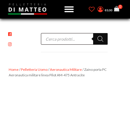
€
0,00
Products
search
Home
/
Pelletteria Uomo
/
Aeronautica Militare
/ Zaino porta PC
Aeronautica militare linea Pilot AM-475 Antracite
-14%