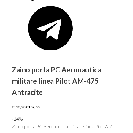
Zaino porta PC Aeronautica
militare linea Pilot AM-475
Antracite
Il
Il
€
123,90
€
107,00
prezzo
prezzo
-14%
originale
attuale
Zaino porta PC Aeronautica militare linea Pilot AM
era:
è: