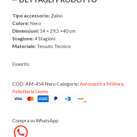
Tipo accessorio:
Zaino
Colore:
Nero
Dimensioni:
14 × 29,5 ×40 cm
Stagione:
4 Stagioni
Materiale:
Tessuto Tecnico
ESTERNO
Esaurito
COD:
AM-454 Nero
Categorie:
Aeronautica Militare
,
INTERNO
Pelletteria Uomo
Compra su WhatsApp