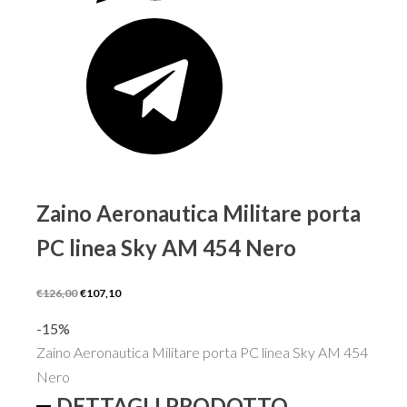
Zaino Aeronautica Militare porta
PC linea Sky AM 454 Nero
Il
Il
€
126,00
€
107,10
prezzo
prezzo
-15%
originale
attuale
Zaino Aeronautica Militare porta PC linea Sky AM 454
era:
è:
Nero
€126,00.
€107,10.
DETTAGLI PRODOTTO