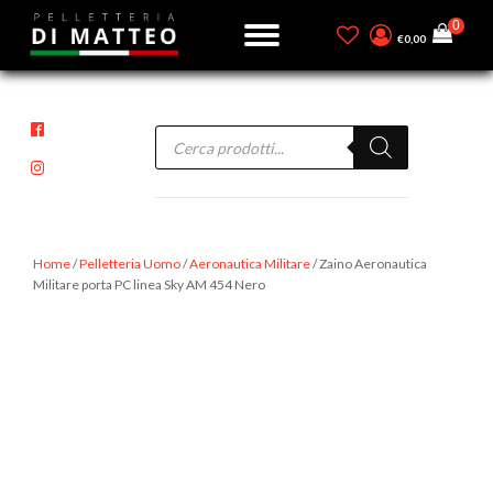
€
0,00
Products
search
Home
/
Pelletteria Uomo
/
Aeronautica Militare
/ Zaino Aeronautica
Militare porta PC linea Sky AM 454 Nero
-15%