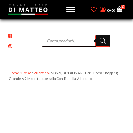
€
0,00
Products
search
Home
/
Borse
/
Valentino
/ VBS9QB01 ALINA RE Ecru Borsa Shopping
Grande A 2 Manici sottospalla Con Tracolla Valentino
-30%