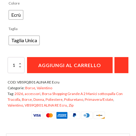
INTERNO
Colore
Ecrù
Taglia
Taglia Unica
VBS9QB01
AGGIUNGI AL CARRELLO
ALINA
RE
Ecru
COD:
VBS9QB01 ALINA RE Ecru
Borsa
Categorie:
Borse
,
Valentino
Shopping
Tag:
2026
,
accessori
,
Borsa Shopping Grande A 2 Manici sottospalla Con
Grande
Tracolla
,
Borse
,
Donna
,
Poliestere
,
Poliuretano
,
Primavera/Estate
,
A
Valentino
,
VBS9QB01 ALINA RE Ecru
,
Zip
2
Manici
sottospalla
Con
Tracolla