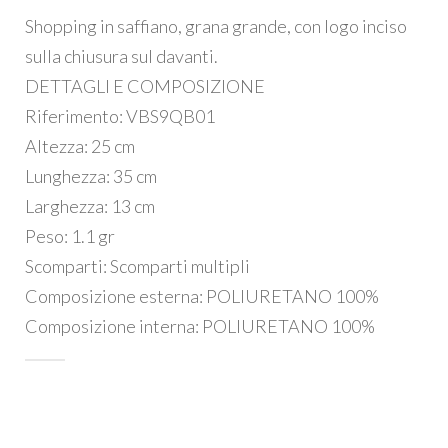
prezzo
prezzo
Shopping in saffiano, grana grande, con logo inciso
originale
attuale
sulla chiusura sul davanti.
era:
è:
DETTAGLI E COMPOSIZIONE
Riferimento: VBS9QB01
€139,90.
€97,93.
Altezza: 25 cm
Lunghezza: 35 cm
Larghezza: 13 cm
Peso: 1.1 gr
Scomparti: Scomparti multipli
Composizione esterna: POLIURETANO 100%
Composizione interna: POLIURETANO 100%
ESTERNO