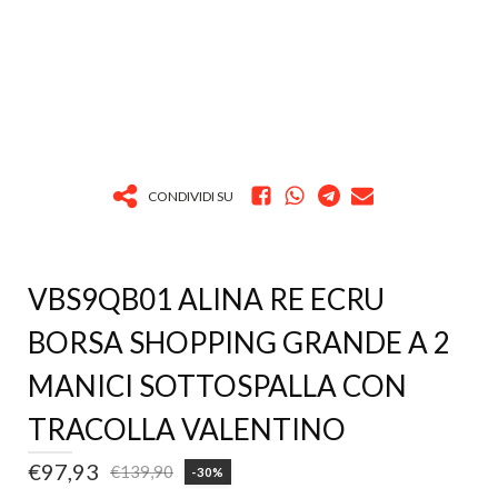
CONDIVIDI SU
VBS9QB01 ALINA RE ECRU
BORSA SHOPPING GRANDE A 2
MANICI SOTTOSPALLA CON
TRACOLLA VALENTINO
€
97,93
€
139,90
-30%
Il
Il