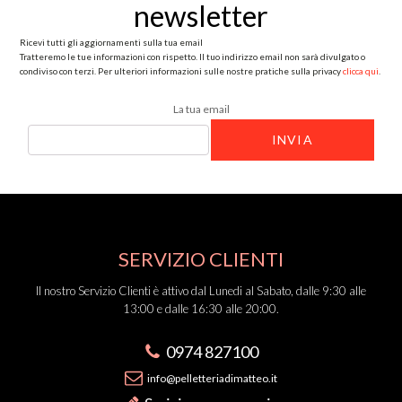
newsletter
Ricevi tutti gli aggiornamenti sulla tua email
Tratteremo le tue informazioni con rispetto. Il tuo indirizzo email non sarà divulgato o
condiviso con terzi. Per ulteriori informazioni sulle nostre pratiche sulla privacy
clicca qui
.
La tua email
SERVIZIO CLIENTI
Il nostro Servizio Clienti è attivo dal Lunedi al Sabato, dalle 9:30 alle
13:00 e dalle 16:30 alle 20:00.
0974 827100
info@pelletteriadimatteo.it