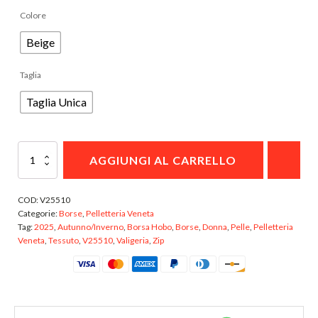
INTERNO
Colore
Beige
Taglia
Taglia Unica
V25510
AGGIUNGI AL CARRELLO
Borsa
Hobo
Pelletteria
COD:
V25510
Veneta
Categorie:
Borse
,
Pelletteria Veneta
quantità
Tag:
2025
,
Autunno/Inverno
,
Borsa Hobo
,
Borse
,
Donna
,
Pelle
,
Pelletteria
Veneta
,
Tessuto
,
V25510
,
Valigeria
,
Zip