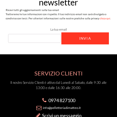
newsletter
Ricevi tutti gli aggiornamenti sulla tua email
Tratteremo le tue informazioni con rispetto. Il tuo indirizzo email non sarà divulgato o
condiviso con terzi. Per ulteriori informazioni sulle nostre pratiche sulla privacy
clicca qui
.
La tua email
SERVIZIO CLIENTI
Il nostro Servizio Clienti è attivo dal Lunedi al Sabato, dalle 9:30 alle
13:00 e dalle 16:30 alle 20:00.
0974 827100
info@pelletteriadimatteo.it
Scrivi un messaggio