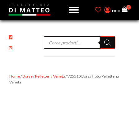
€
0,00
Products
search
Home
/
Borse
/
Pelletteria Veneta
/ V25510 Borsa Hobo Pelletteria
Veneta
-50%