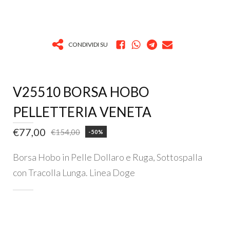
CONDIVIDI SU
V25510 BORSA HOBO
PELLETTERIA VENETA
€
77,00
€
154,00
-50%
Il
Il
prezzo
prezzo
Borsa Hobo in Pelle Dollaro e Ruga, Sottospalla
originale
attuale
con Tracolla Lunga. Linea Doge
era:
è:
ESTERNO
€154,00.
€77,00.