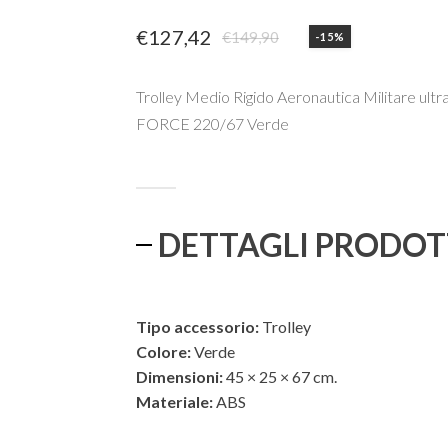
€
127,42
€
149,90
-15%
Il
Il
prezzo
prezzo
Trolley Medio Rigido Aeronautica Militare ultr
originale
attuale
FORCE 220/67 Verde
era:
è:
€149,90.
€127,42.
DETTAGLI PRODO
Tipo accessorio:
Trolley
Colore:
Verde
Dimensioni:
45 × 25 × 67 cm.
Materiale:
ABS