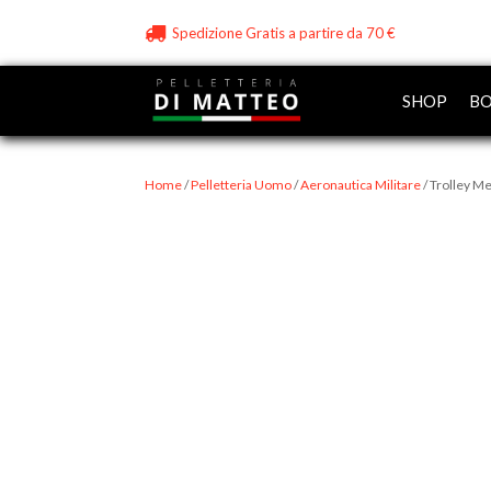
Spedizione Gratis a partire da 70 €
SHOP
BO
Home
/
Pelletteria Uomo
/
Aeronautica Militare
/ Trolley M