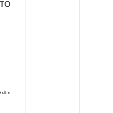
TTO
 cifre