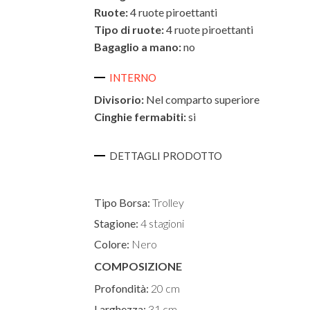
Ruote:
4 ruote piroettanti
Tipo di ruote:
4 ruote piroettanti
Bagaglio a mano:
no
INTERNO
Divisorio:
Nel comparto superiore
Cinghie fermabiti:
si
DETTAGLI PRODOTTO
Tipo Borsa:
Trolley
Stagione:
4 stagioni
Colore:
Nero
COMPOSIZIONE
Profondità:
20 cm
Larghezza:
31 cm.