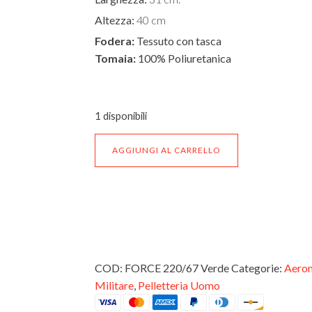
Altezza:
40 cm
Fodera:
Tessuto con tasca
Tomaia:
100% Poliuretanica
1 disponibili
Trolley
AGGIUNGI AL CARRELLO
Medio
Rigido
Aeronautica
Militare
ultraleggero
FORCE
COD:
FORCE 220/67 Verde
Categorie:
Aeron
220/67
Verde
Militare
,
Pelletteria Uomo
quantità