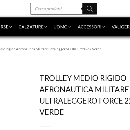
Products
search
RSE
CALZATURE
UOMO
ACCESSORI
VALIGER
edio Rigido Aeronautica Militare ultraleggero FORCE 220/67 Verde
-15%
TROLLEY MEDIO RIGIDO
AERONAUTICA MILITARE
ULTRALEGGERO FORCE 2
VERDE