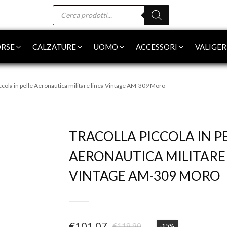
Products
search
RSE
CALZATURE
UOMO
ACCESSORI
VALIGER
iccola in pelle Aeronautica militare linea Vintage AM-309 Moro
-15%
TRACOLLA PICCOLA IN P
AERONAUTICA MILITARE
VINTAGE AM-309 MORO
€
101,07
€
118,90
-15%