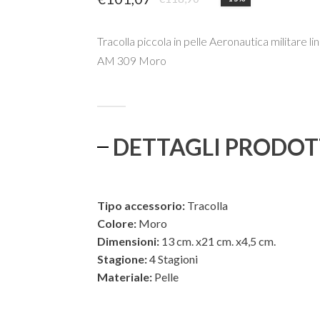
Il
Il
prezzo
prezzo
Tracolla piccola in pelle Aeronautica militare li
originale
attuale
AM 309 Moro
era:
è:
€118,90.
€101,07.
DETTAGLI PRODO
Tipo accessorio:
Tracolla
Colore:
Moro
Dimensioni:
13 cm. x21 cm. x4,5 cm.
Stagione:
4 Stagioni
Materiale:
Pelle
ESTERNO