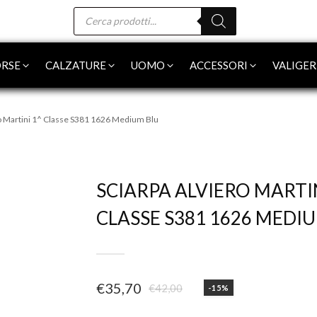
Products
search
RSE
CALZATURE
UOMO
ACCESSORI
VALIGER
ro Martini 1^ Classe S381 1626 Medium Blu
-15%
SCIARPA ALVIERO MARTI
CLASSE S381 1626 MEDI
€
35,70
€
42,00
-15%
Il
Il