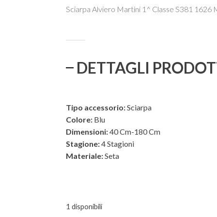
prezzo
prezzo
Sciarpa Alviero Martini 1^ Classe S381 1626
originale
attuale
era:
è:
€42,00.
€35,70.
DETTAGLI PRODO
Tipo accessorio:
Sciarpa
Colore:
Blu
Dimensioni:
40 Cm-180 Cm
Stagione:
4 Stagioni
Materiale:
Seta
ESTERNO
1 disponibili
INTERNO