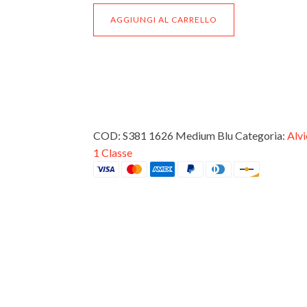
Sciarpa
AGGIUNGI AL CARRELLO
Alviero
Martini
1^
Classe
S381
1626
COD:
S381 1626 Medium Blu
Categoria:
Alvi
Medium
Blu
1 Classe
quantità