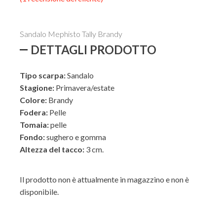
5.00
su 5
su base
di
recensioni
Sandalo Mephisto Tally Brandy
ESTERNO
DETTAGLI PRODOTTO
Tipo scarpa:
Sandalo
INTERNO
Stagione:
Primavera/estate
Colore:
Brandy
Fodera:
Pelle
Tomaia:
pelle
Fondo:
sughero e gomma
Altezza del tacco:
3 cm.
Il prodotto non è attualmente in magazzino e non è
disponibile.