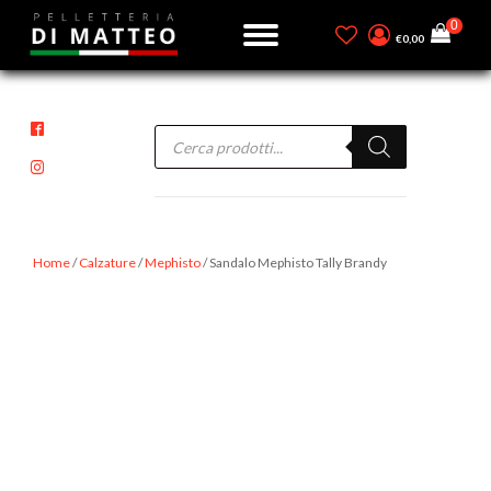
€
0,00
Products
search
Home
/
Calzature
/
Mephisto
/ Sandalo Mephisto Tally Brandy