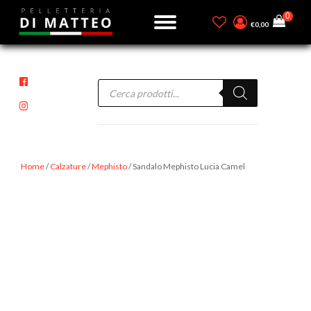
€
0,00
Products
search
Home
/
Calzature
/
Mephisto
/ Sandalo Mephisto Lucia Camel