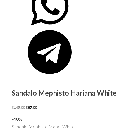
Sandalo Mephisto Hariana White
Il
Il
€
145,00
€
87,00
prezzo
prezzo
-40%
originale
attuale
Sandalo Mephisto Mabel White
era:
è: