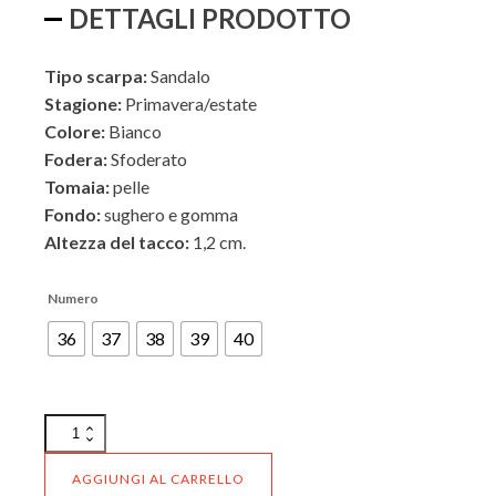
ESTERNO
DETTAGLI PRODOTTO
€145,00.
€87,00.
Tipo scarpa:
Sandalo
INTERNO
Stagione:
Primavera/estate
Colore:
Bianco
Fodera:
Sfoderato
Tomaia:
pelle
Fondo:
sughero e gomma
Altezza del tacco:
1,2 cm.
Numero
36
37
38
39
40
Sandalo
Mephisto
Hariana
AGGIUNGI AL CARRELLO