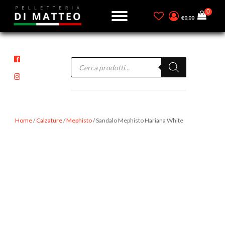
€
0,00
Products
search
Home
/
Calzature
/
Mephisto
/ Sandalo Mephisto Hariana White
-40%