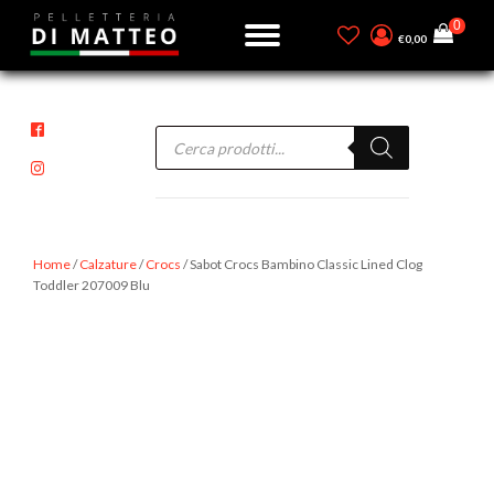
€
0,00
Products
search
Home
/
Calzature
/
Crocs
/ Sabot Crocs Bambino Classic Lined Clog
Toddler 207009 Blu
-40%