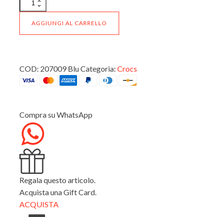
Sabot
Crocs
Bambino
AGGIUNGI AL CARRELLO
Classic
Lined
Clog
Toddler
207009
COD:
207009 Blu
Categoria:
Crocs
Blu
quantità
Compra su WhatsApp
Regala questo articolo.
Acquista una Gift Card.
ACQUISTA