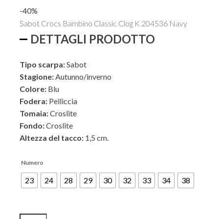
prezzo
prezzo
-40%
originale
attuale
Sabot Crocs Bambino Classic Clog K 204536 Navy
era:
è:
ESTERNO
DETTAGLI PRODOTTO
€46,90.
€28,00.
Tipo scarpa:
Sabot
INTERNO
Stagione:
Autunno/inverno
Colore:
Blu
Fodera:
Pelliccia
Tomaia:
Croslite
Fondo:
Croslite
Altezza del tacco:
1,5 cm.
Numero
23
24
28
29
30
32
33
34
38