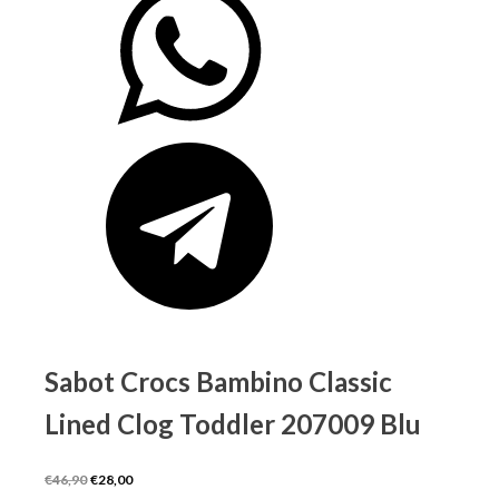
Sabot Crocs Bambino Classic
Lined Clog Toddler 207009 Blu
Il
Il
€
46,90
€
28,00