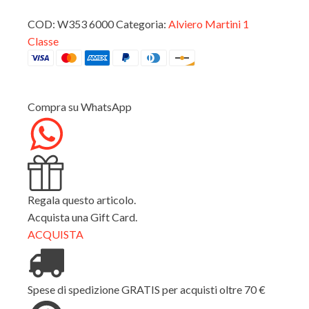
Classic
I^
COD:
W353 6000
Categoria:
Alviero Martini 1
Classe
Classe
Alviero
Martini
W353
6000
quantità
Compra su WhatsApp
Regala questo articolo.
Acquista una Gift Card.
ACQUISTA
Spese di spedizione GRATIS per acquisti oltre 70 €