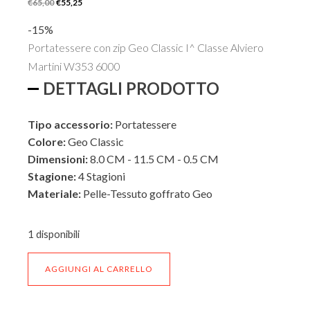
Il
Il
€
65,00
€
55,25
prezzo
prezzo
-15%
originale
attuale
Portatessere con zip Geo Classic I^ Classe Alviero
era:
è:
Martini W353 6000
€65,00.
€55,25.
DETTAGLI PRODOTTO
Tipo accessorio:
Portatessere
Colore:
Geo Classic
Dimensioni:
8.0 CM - 11.5 CM - 0.5 CM
Stagione:
4 Stagioni
Materiale:
Pelle-Tessuto goffrato Geo
ESTERNO
1 disponibili
Portatessere
AGGIUNGI AL CARRELLO
con
INTERNO
zip
Geo