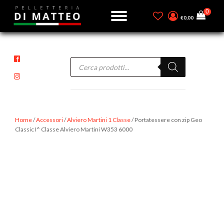
€
0,00
Products
search
Home
/
Accessori
/
Alviero Martini 1 Classe
/ Portatessere con zip Geo
Classic I^ Classe Alviero Martini W353 6000
-15%