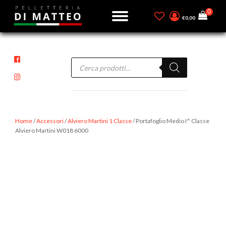
€
0,00
Products
search
Home
/
Accessori
/
Alviero Martini 1 Classe
/ Portafoglio Medio I^ Classe
Alviero Martini W018 6000
-15%