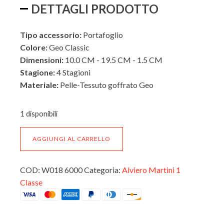
DETTAGLI PRODOTTO
Tipo accessorio:
Portafoglio
Colore:
Geo Classic
Dimensioni:
10.0 CM - 19.5 CM - 1.5 CM
Stagione:
4 Stagioni
Materiale:
Pelle-Tessuto goffrato Geo
ESTERNO
1 disponibili
Portafoglio
AGGIUNGI AL CARRELLO
Medio
INTERNO
I^
Classe
COD:
W018 6000
Categoria:
Alviero Martini 1
Alviero
Classe
Martini
W018
6000
quantità