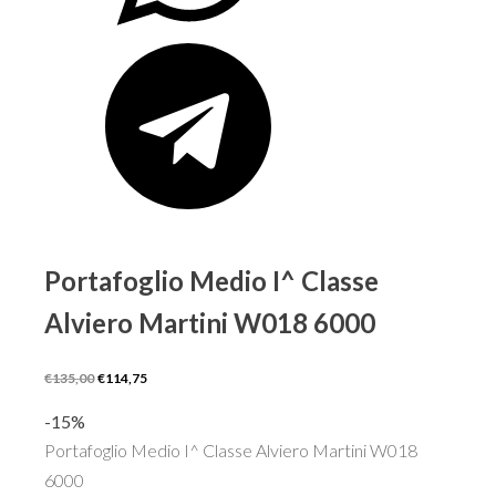
Portafoglio Medio I^ Classe
Alviero Martini W018 6000
Il
Il
€
135,00
€
114,75
prezzo
prezzo
-15%
originale
attuale
Portafoglio Medio I^ Classe Alviero Martini W018
era:
è:
6000
€135,00.
€114,75.