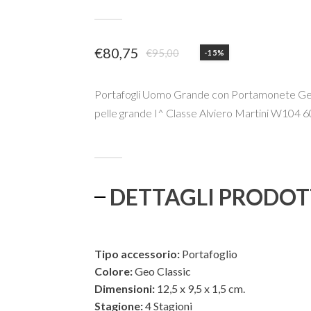
€
80,75
€
95,00
-15%
Il
Il
prezzo
prezzo
Portafogli Uomo Grande con Portamonete Geo
originale
attuale
pelle grande I^ Classe Alviero Martini W104 
era:
è:
€95,00.
€80,75.
DETTAGLI PRODO
Tipo accessorio:
Portafoglio
Colore:
Geo Classic
Dimensioni:
12,5 x 9,5 x 1,5 cm.
Stagione:
4 Stagioni