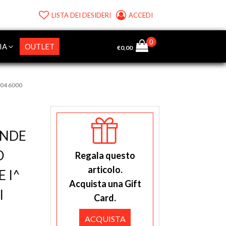
LISTA DEI DESIDERI
ACCEDI
IA
OUTLET
€
0,00
104 6000
ANDE
O
Regala questo
articolo.
 I^
Acquista una Gift
I
Card.
ACQUISTA