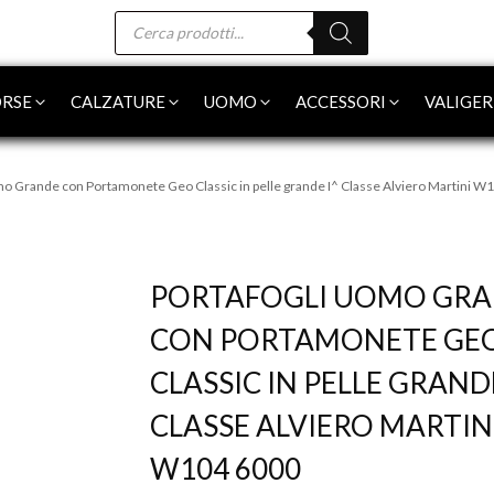
Products
search
RSE
CALZATURE
UOMO
ACCESSORI
VALIGER
mo Grande con Portamonete Geo Classic in pelle grande I^ Classe Alviero Martini W
-15%
PORTAFOGLI UOMO GR
CON PORTAMONETE GE
CLASSIC IN PELLE GRANDE
CLASSE ALVIERO MARTIN
W104 6000