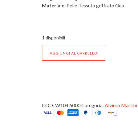
Materiale:
Pelle-Tessuto goffrato Geo
ESTERNO
1 disponibili
INTERNO
Portafogli
AGGIUNGI AL CARRELLO
Uomo
Grande
con
Portamonete
Geo
Classic
in
pelle
grande
COD:
W104 6000
Categoria:
Alviero Martini
I^
Classe
Alviero
Martini
W104