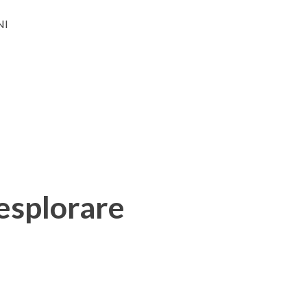
NI
 esplorare