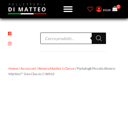
€
0,00
Products
search
Home
/
Accessori
/
Alviero Martini 1 Classe
/ Portafogli Piccolo Alviero
Martini I^ Geo Classic C W015
-15%