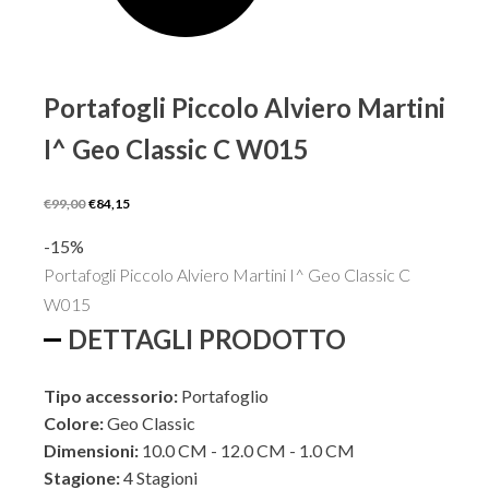
Portafogli Piccolo Alviero Martini
I^ Geo Classic C W015
Il
Il
€
99,00
€
84,15
prezzo
prezzo
-15%
originale
attuale
Portafogli Piccolo Alviero Martini I^ Geo Classic C
era:
è:
W015
€99,00.
€84,15.
DETTAGLI PRODOTTO
Tipo accessorio:
Portafoglio
Colore:
Geo Classic
Dimensioni:
10.0 CM - 12.0 CM - 1.0 CM
Stagione:
4 Stagioni