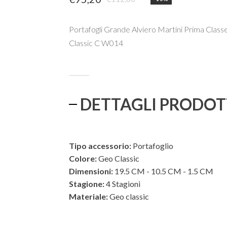
Il
Il
prezzo
prezzo
Portafogli Grande Alviero Martini Prima Clas
originale
attuale
Classic C W014
era:
è:
€112,00.
€95,20.
DETTAGLI PRODO
Tipo accessorio:
Portafoglio
Colore:
Geo Classic
Dimensioni:
19.5 CM - 10.5 CM - 1.5 CM
Stagione:
4 Stagioni
Materiale:
Geo classic
ESTERNO