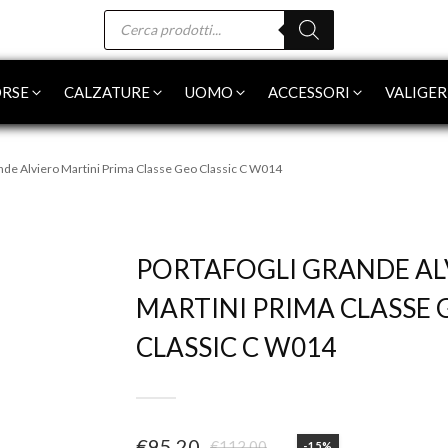
Products
search
RSE
CALZATURE
UOMO
ACCESSORI
VALIGER
ande Alviero Martini Prima Classe Geo Classic C W014
-15%
PORTAFOGLI GRANDE AL
MARTINI PRIMA CLASSE 
CLASSIC C W014
€
95,20
€
112,00
-15%