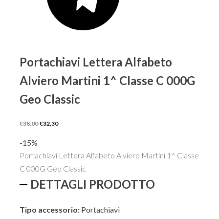
Portachiavi Lettera Alfabeto
Alviero Martini 1^ Classe C 000G
Geo Classic
Il
Il
€
38,00
€
32,30
prezzo
prezzo
-15%
originale
attuale
Portachiavi Lettera Alfabeto Alviero Martini 1^ Classe
era:
è:
C 000G Geo Classic
€38,00.
€32,30.
DETTAGLI PRODOTTO
Tipo accessorio:
Portachiavi