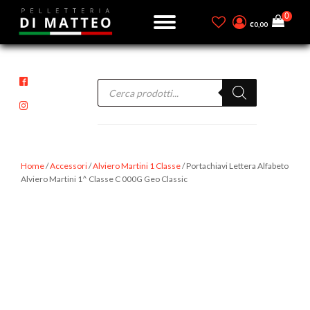
€
0,00
Products
search
Home
/
Accessori
/
Alviero Martini 1 Classe
/ Portachiavi Lettera Alfabeto
Alviero Martini 1^ Classe C 000G Geo Classic
-15%