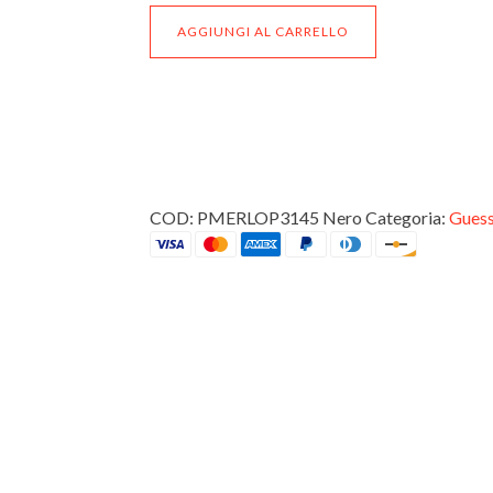
Pochette
AGGIUNGI AL CARRELLO
Uomo
Guess
PMERLOP3145
Nero
quantità
COD:
PMERLOP3145 Nero
Categoria:
Gues