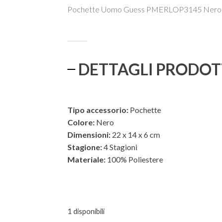
prezzo
prezzo
Pochette Uomo Guess PMERLOP3145 Nero
originale
attuale
era:
è:
€85,17.
€59,62.
DETTAGLI PRODO
Tipo accessorio:
Pochette
Colore:
Nero
Dimensioni:
22 x 14 x 6 cm
Stagione:
4 Stagioni
Materiale:
100% Poliestere
ESTERNO
1 disponibili
INTERNO