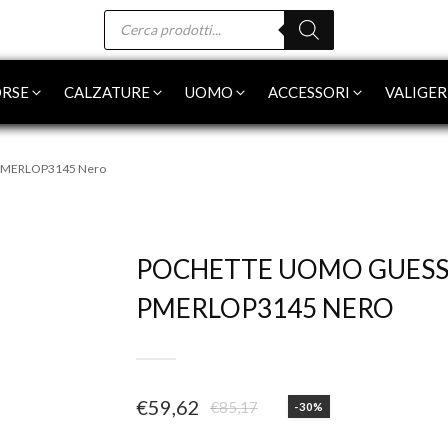
Products
search
RSE
CALZATURE
UOMO
ACCESSORI
VALIGER
 PMERLOP3145 Nero
-30%
POCHETTE UOMO GUES
PMERLOP3145 NERO
€
59,62
€
85,17
-30%
Il
Il