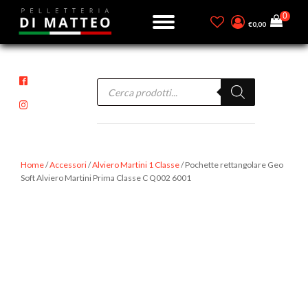
€
0,00
Products
search
Home
/
Accessori
/
Alviero Martini 1 Classe
/ Pochette rettangolare Geo
Soft Alviero Martini Prima Classe C Q002 6001
-15%