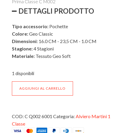
Prima Classe C M002
€49,00.
€41,65.
DETTAGLI PRODOTTO
Tipo accessorio:
Pochette
Colore:
Geo Classic
Dimensioni:
16.0 CM - 23,5 CM - 1.0 CM
Stagione:
4 Stagioni
Materiale:
Tessuto Geo Soft
ESTERNO
1 disponibili
Pochette
AGGIUNGI AL CARRELLO
rettangolare
INTERNO
Geo
Soft
Alviero
Martini
COD:
C Q002 6001
Categoria:
Alviero Martini 1
Prima
Classe
Classe
C