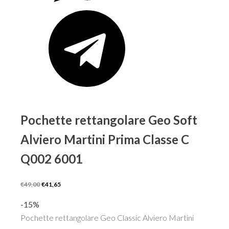
Pochette rettangolare Geo Soft
Alviero Martini Prima Classe C
Q002 6001
Il
Il
€
49,00
€
41,65
prezzo
prezzo
-15%
originale
attuale
Pochette rettangolare Geo Classic Alviero Martini
era:
è: