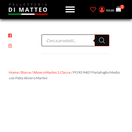
€
0,00
Products
search
Home
/
Borse
/
Alviero Martini 1 Classe
/ PO93 9407 Portafoglio Medio
con Patta Alviero Martini