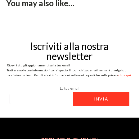
You may also like…
Iscriviti alla nostra
newsletter
Ricevi tutti gli aggiornamenti sulla tua email
Tratteremo le tue informazioni con rispetto. Il tuo indirizzo email non sarà divulgato o
condiviso con terzi. Per ulteriori informazioni sulle nostre pratiche sulla privacy
clicca qui
.
La tua email