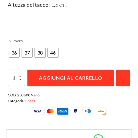
Altezza del tacco:
1,5 cm.
Numero
36
37
38
46
Pantofola
AGGIUNGI AL CARRELLO
Crocs
Unisex
Classic
COD:
203600 Nero
Slipper
Categoria:
Crocs
203600
Nero
quantità