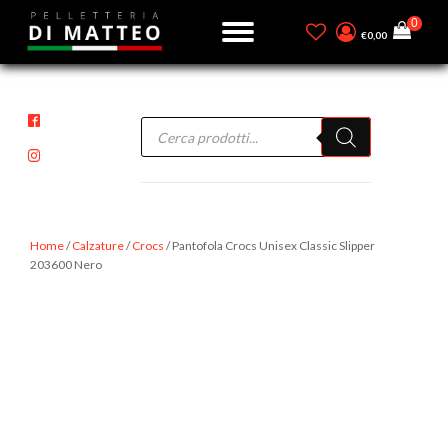
€
0,00
Products
search
Home
/
Calzature
/
Crocs
/ Pantofola Crocs Unisex Classic Slipper
203600 Nero
-47%