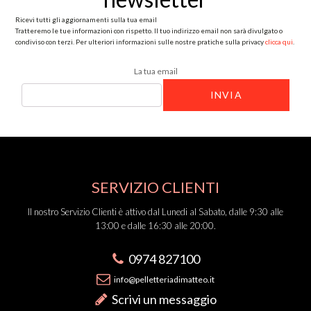
Ricevi tutti gli aggiornamenti sulla tua email
Tratteremo le tue informazioni con rispetto. Il tuo indirizzo email non sarà divulgato o
condiviso con terzi. Per ulteriori informazioni sulle nostre pratiche sulla privacy
clicca qui
.
La tua email
SERVIZIO CLIENTI
Il nostro Servizio Clienti è attivo dal Lunedi al Sabato, dalle 9:30 alle
13:00 e dalle 16:30 alle 20:00.
0974 827100
info@pelletteriadimatteo.it
Scrivi un messaggio