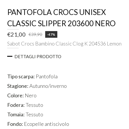
PANTOFOLA CROCS UNISEX
CLASSIC SLIPPER 203600 NERO
€
21,00
€
39,90
-47%
Il
Il
Sabot Crocs Bambino Classic Clog K 204536 Lemon
prezzo
prezzo
ESTERNO
originale
attuale
DETTAGLI PRODOTTO
era:
è:
INTERNO
€39,90.
€21,00.
Tipo scarpa:
Pantofola
Stagione:
Autunno/inverno
Colore:
Nero
Fodera:
Tessuto
Tomaia:
Tessuto
Fondo:
Ecopelle antiscivolo