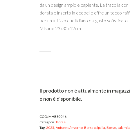
da un design ampio e capiente. La tracolla con
dorata e inserto in ecopelle offre un tocco raff
per un utilizzo quotidiano dal gusto sofisticato.
Misura: 23x30x12cm
ESTERNO
INTERNO
Il prodotto non è attualmente in magazz
e non è disponibile.
COD:
MHBS0046
Categoria:
Borse
Tag:
2025
,
Autunno/Inverno
,
Borsa a Spalla
,
Borse
,
calamit