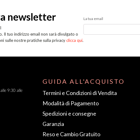
tra newsletter
La tua email
l
. Il tuo indirizzo email non sarà divulgato o
oni sulle nostre pratiche sulla privacy
clicca qui
.
GUIDA ALL'ACQUISTO
dalle 9:30 alle
Termini e Condizioni di Vendita
Modalità di Pagamento
Spedizioni e consegne
Garanzia
Reso e Cambio Gratuito