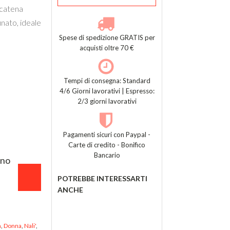
 catena
inato, ideale
Spese di spedizione GRATIS per
acquisti oltre 70 €
Tempi di consegna: Standard
4/6 Giorni lavorativi | Espresso:
2/3 giorni lavorativi
Pagamenti sicuri con Paypal -
Carte di credito - Bonifico
Bancario
ino
POTREBBE INTERESSARTI
ANCHE
a
,
Donna
,
Nali'
,