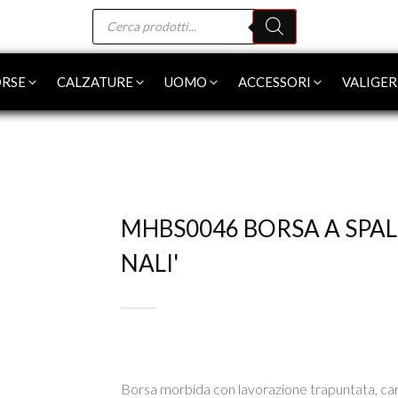
Products
search
RSE
CALZATURE
UOMO
ACCESSORI
VALIGER
MHBS0046 BORSA A SPA
NALI'
Borsa morbida con lavorazione trapuntata, car