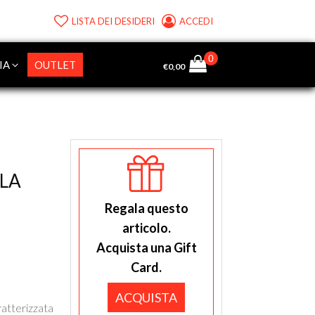
LISTA DEI DESIDERI
ACCEDI
IA
OUTLET
€
0,00
LLA
Regala questo
articolo.
Acquista una Gift
Card.
ACQUISTA
atterizzata