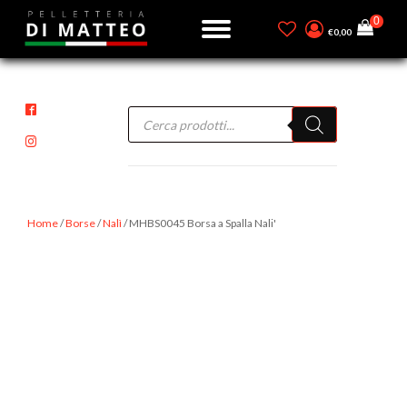
€
0,00
Products
search
Home
/
Borse
/
Nalì
/ MHBS0045 Borsa a Spalla Nali'