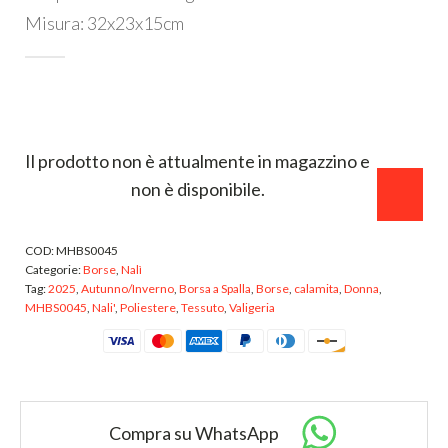
Misura: 32x23x15cm
ESTERNO
INTERNO
Il prodotto non è attualmente in magazzino e
non è disponibile.
COD:
MHBS0045
Categorie:
Borse
,
Nalì
Tag:
2025
,
Autunno/Inverno
,
Borsa a Spalla
,
Borse
,
calamita
,
Donna
,
MHBS0045
,
Nali'
,
Poliestere
,
Tessuto
,
Valigeria
Compra su WhatsApp