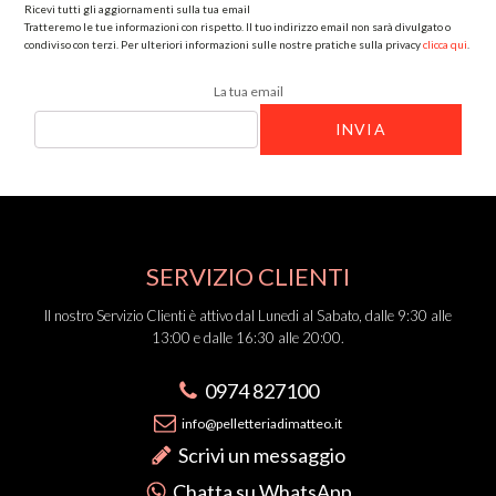
Ricevi tutti gli aggiornamenti sulla tua email
Tratteremo le tue informazioni con rispetto. Il tuo indirizzo email non sarà divulgato o
condiviso con terzi. Per ulteriori informazioni sulle nostre pratiche sulla privacy
clicca qui
.
La tua email
SERVIZIO CLIENTI
Il nostro Servizio Clienti è attivo dal Lunedi al Sabato, dalle 9:30 alle
13:00 e dalle 16:30 alle 20:00.
0974 827100
info@pelletteriadimatteo.it
Scrivi un messaggio
Chatta su WhatsApp