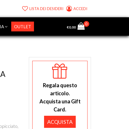
LISTA DEI DESIDERI
ACCEDI
IA
OUTLET
€
0,00
LA
Regala questo
articolo.
Acquista una Gift
Card.
ACQUISTA
ropicciato,