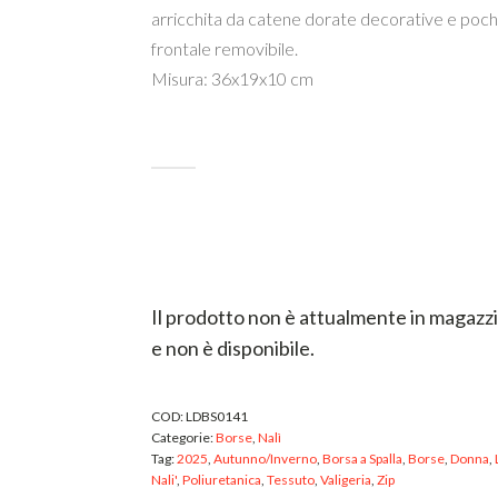
arricchita da catene dorate decorative e poc
frontale removibile.
Misura: 36x19x10 cm
ESTERNO
INTERNO
Il prodotto non è attualmente in magazz
e non è disponibile.
COD:
LDBS0141
Categorie:
Borse
,
Nalì
Tag:
2025
,
Autunno/Inverno
,
Borsa a Spalla
,
Borse
,
Donna
,
Nali'
,
Poliuretanica
,
Tessuto
,
Valigeria
,
Zip