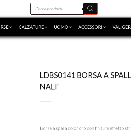
Products
search
RSE
CALZATURE
UOMO
ACCESSORI
VALIGER
LDBS0141 BORSA A SPAL
NALI'
Borsa a spalla color oro con finitura effetto st