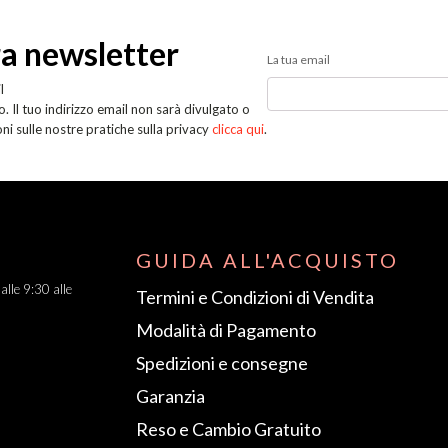
tra newsletter
La tua email
l
. Il tuo indirizzo email non sarà divulgato o
oni sulle nostre pratiche sulla privacy
clicca qui
.
GUIDA ALL'ACQUISTO
dalle 9:30 alle
Termini e Condizioni di Vendita
Modalità di Pagamento
Spedizioni e consegne
Garanzia
Reso e Cambio Gratuito