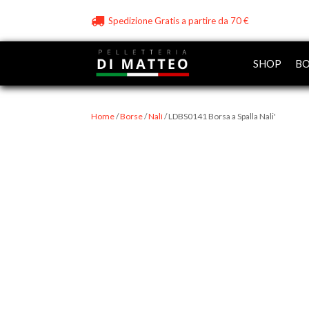
Spedizione Gratis a partire da 70 €
SHOP
BO
Home
/
Borse
/
Nalì
/ LDBS0141 Borsa a Spalla Nali'