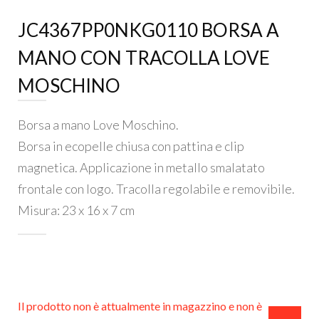
JC4367PP0NKG0110 BORSA A
MANO CON TRACOLLA LOVE
MOSCHINO
Borsa a mano Love Moschino.
Borsa in ecopelle chiusa con pattina e clip
magnetica. Applicazione in metallo smalatato
frontale con logo. Tracolla regolabile e removibile.
Misura: 23 x 16 x 7 cm
ESTERNO
INTERNO
Il prodotto non è attualmente in magazzino e non è