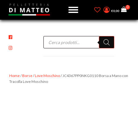
€
0,00
Products
search
Home
/
Borse
/
Love Moschino
/ JC4367PP0NKG0110 Borsa a Mano con
Tracolla Love Moschino