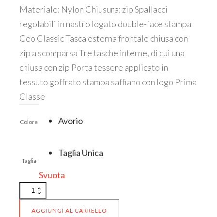
Materiale: Nylon Chiusura: zip Spallacci
regolabili in nastro logato double-face stampa
Geo Classic Tasca esterna frontale chiusa con
zip a scomparsa Tre tasche interne, di cui una
chiusa con zip Porta tessere applicato in
tessuto goffrato stampa saffiano con logo Prima
Classe
ESTERNO
Avorio
Colore
Taglia Unica
INTERNO
Taglia
Svuota
GZ69
9762
Champagne
AGGIUNGI AL CARRELLO