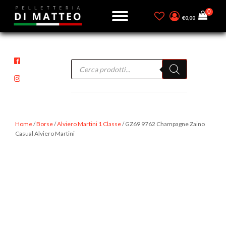
€
0,00
Products
search
Home
/
Borse
/
Alviero Martini 1 Classe
/ GZ69 9762 Champagne Zaino
Casual Alviero Martini
-40%