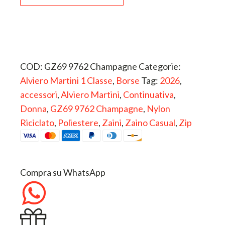
Zaino
Casual
Alviero
Martini
quantità
COD:
GZ69 9762 Champagne
Categorie:
Alviero Martini 1 Classe
,
Borse
Tag:
2026
,
accessori
,
Alviero Martini
,
Continuativa
,
Donna
,
GZ69 9762 Champagne
,
Nylon
Riciclato
,
Poliestere
,
Zaini
,
Zaino Casual
,
Zip
Compra su WhatsApp
Regala questo articolo.