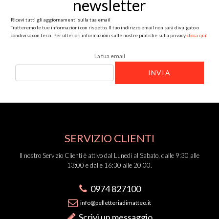
Tratteremo le tue informazioni con rispetto. Il tuo indirizzo email non sarà divulgato o
condiviso con terzi. Per ulteriori informazioni sulle nostre pratiche sulla privacy
clicca qui
.
La tua email
SERVIZIO CLIENTI
Il nostro Servizio Clienti è attivo dal Lunedi al Sabato, dalle 9:30 alle
13:00 e dalle 16:30 alle 20:00.
0974 827100
info@pelletteriadimatteo.it
Scrivi un messaggio
Chatta su WhatsApp