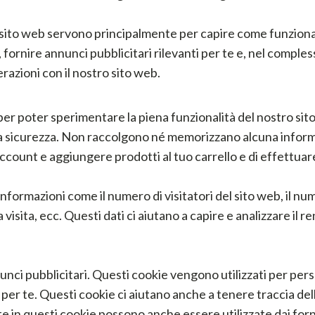
tro sito web servono principalmente per capire come funziona 
, fornire annunci pubblicitari rilevanti per te e, nel comple
razioni con il nostro sito web.
 per poter sperimentare la piena funzionalità del nostro si
la sicurezza. Non raccolgono né memorizzano alcuna infor
ccount e aggiungere prodotti al tuo carrello e di effettuar
formazioni come il numero di visitatori del sito web, il nume
la visita, ecc. Questi dati ci aiutano a capire e analizzare i
unci pubblicitari. Questi cookie vengono utilizzati per perso
 per te. Questi cookie ci aiutano anche a tenere traccia de
 in questi cookie possono anche essere utilizzate dai forni