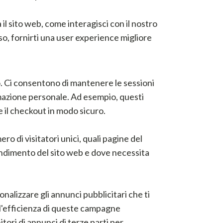
il sito web, come interagisci con il nostro
sso, fornirti una user experience migliore
to. Ci consentono di mantenere le sessioni
mazione personale. Ad esempio, questi
e il checkout in modo sicuro.
ro di visitatori unici, quali pagine del
l rendimento del sito web e dove necessita
nalizzare gli annunci pubblicitari che ti
ll'efficienza di queste campagne
tori di annunci di terze parti per