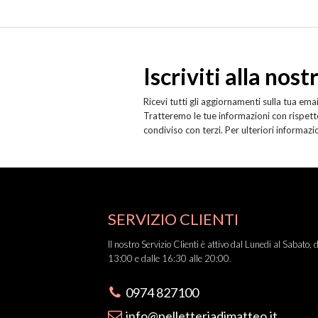
Iscriviti alla nos
Ricevi tutti gli aggiornamenti sulla tua emai
Tratteremo le tue informazioni con rispetto
condiviso con terzi. Per ulteriori informazi
SERVIZIO CLIENTI
Il nostro Servizio Clienti è attivo dal Lunedi al Sabato, 
13:00 e dalle 16:30 alle 20:00.
0974 827100
info@pelletteriadimatteo.it