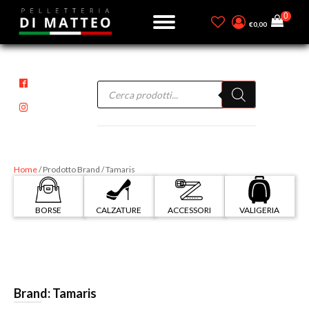
€
0,00
Products
search
Home
/ Prodotto Brand / Tamaris
BORSE
CALZATURE
ACCESSORI
VALIGERIA
Brand:
Tamaris