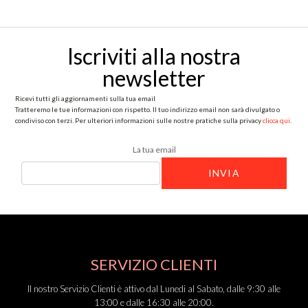
€89,00.
€62,00.
€79,00.
€54,00.
Iscriviti alla nostra newsletter
Ricevi tutti gli aggiornamenti sulla tua email
Tratteremo le tue informazioni con rispetto. Il tuo indirizzo email non sarà divulgato o condiviso
con terzi. Per ulteriori informazioni sulle nostre pratiche sulla privacy
clicca qui
.
La tua email
SERVIZIO CLIENTI
Il nostro Servizio Clienti è attivo dal Lunedi al Sabato, dalle 9:30 alle
13:00 e dalle 16:30 alle 20:00.