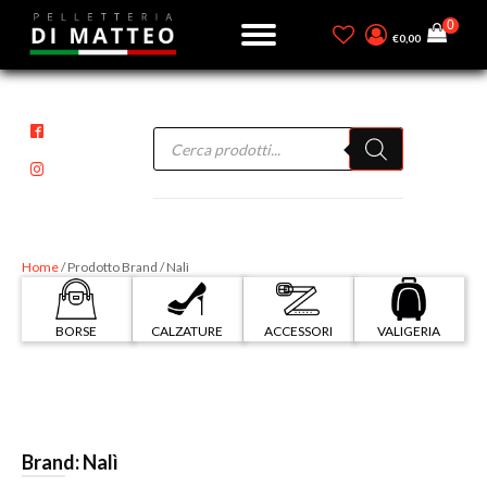
€
0,00
Products
search
Home
/ Prodotto Brand / Nalì
BORSE
CALZATURE
ACCESSORI
VALIGERIA
Brand:
Nalì