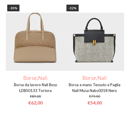
-30%
-32%
Borse
,
Nalì
Borse
,
Nalì
Borsa da lavoro Nali Busy
Borsa a mano Tessuto e Paglia
LDBS0133 Tortora
Nali Musa Nabs0018 Nero
€
89,00
€
79,00
Il
Il
Il
Il
€
62,00
€
54,00
prezzo
prezzo
prezzo
prezzo
originale
attuale
originale
attuale
era:
è:
era:
è: