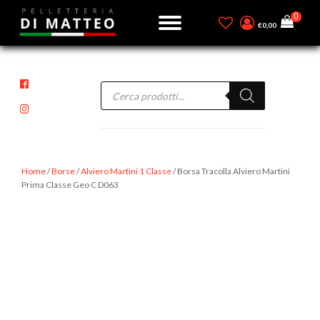
€
0,00
Products
search
Home
/
Borse
/
Alviero Martini 1 Classe
/ Borsa Tracolla Alviero Martini
Prima Classe Geo C D063
-15%