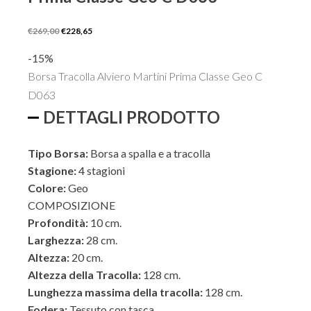
Il
Il
€
269,00
€
228,65
prezzo
prezzo
-15%
originale
attuale
Borsa Tracolla Alviero Martini Prima Classe Geo C
era:
è:
D063
€269,00.
€228,65.
ESTERNO
DETTAGLI PRODOTTO
Tipo Borsa:
Borsa a spalla e a tracolla
INTERNO
Stagione:
4 stagioni
Colore:
Geo
COMPOSIZIONE
Profondità:
10 cm.
Larghezza:
28 cm.
Altezza:
20 cm.
Altezza della Tracolla:
128 cm.
Lunghezza massima della tracolla:
128 cm.
Fodera:
Tessuto con tasca