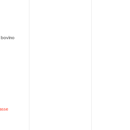
i bovino
lasse