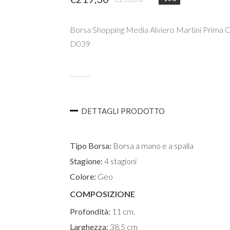
Il
Il
prezzo
prezzo
Borsa Shopping Media Alviero Martini Prima C
originale
attuale
D039
era:
è:
€258,00.
€219,30.
ESTERNO
DETTAGLI PRODOTTO
INTERNO
Tipo Borsa:
Borsa a mano e a spalla
Stagione:
4 stagioni
Colore:
Geo
COMPOSIZIONE
Profondità:
11 cm.
Larghezza:
38,5 cm