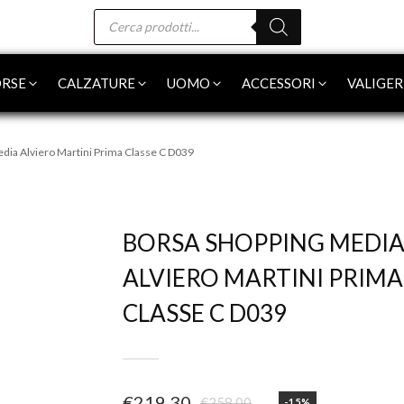
Products
search
RSE
CALZATURE
UOMO
ACCESSORI
VALIGER
dia Alviero Martini Prima Classe C D039
-15%
BORSA SHOPPING MEDI
ALVIERO MARTINI PRIMA
CLASSE C D039
€
219,30
€
258,00
-15%