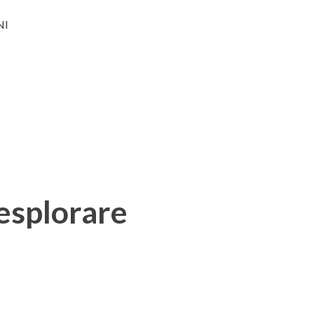
NI
 esplorare