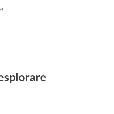
NI
 esplorare