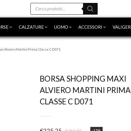
Products
search
RSE
CALZATURE
UOMO
ACCESSORI
VALIGER
xi Alviero Martini Prima Classe C D071
-15%
BORSA SHOPPING MAXI
ALVIERO MARTINI PRIMA
CLASSE C D071
€
225,25
€
265,00
-15%