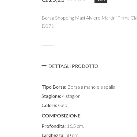
Il
Il
prezzo
prezzo
Borsa Shopping Maxi Alviero Martini Prima Cl
originale
attuale
D071
era:
è:
€265,00.
€225,25.
ESTERNO
DETTAGLI PRODOTTO
INTERNO
Tipo Borsa:
Borsa a mano e a spalla
Stagione:
4 stagioni
Colore:
Geo
COMPOSIZIONE
Profondità:
16,5 cm.
Larghezza:
50 cm.