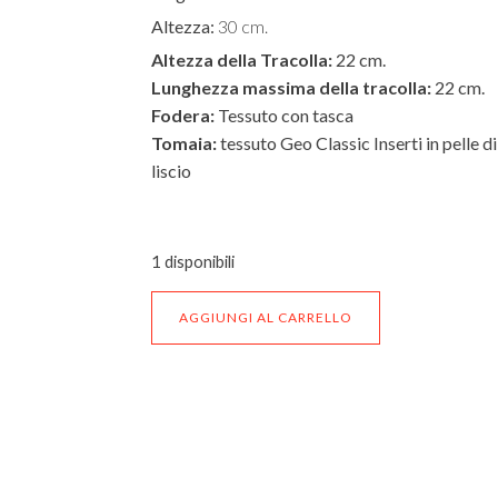
Altezza:
30 cm.
Altezza della Tracolla:
22 cm.
Lunghezza massima della tracolla:
22 cm.
Fodera:
Tessuto con tasca
Tomaia:
tessuto Geo Classic Inserti in pelle d
liscio
1 disponibili
Borsa
AGGIUNGI AL CARRELLO
Shopping
Maxi
Alviero
Martini
Prima
Classe
COD:
C D071
Categoria:
Alviero Martini 1 C
C
D071