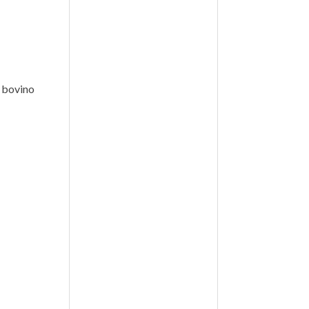
i bovino
lasse