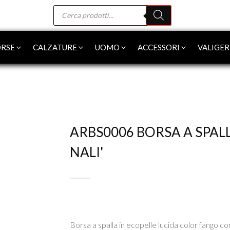
Products
search
RSE
CALZATURE
UOMO
ACCESSORI
VALIGER
ARBS0006 BORSA A SPAL
NALI'
Borsa a spalla in ecopelle lucida color fango co