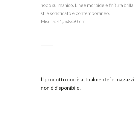
nodo sul manico. Linee morbide e finitura brill
stile sofisticato e contemporaneo.
Misura: 41,5x8x30 cm
ESTERNO
Il prodotto non è attualmente in magazz
INTERNO
non è disponibile.
COD:
ARBS0006
Categorie:
Borse
,
Nalì