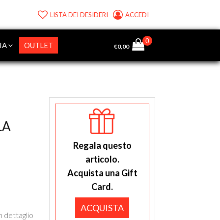
LISTA DEI DESIDERI
ACCEDI
IA
OUTLET
€
0,00
LA
Regala questo
articolo.
Acquista una Gift
Card.
ACQUISTA
n dettaglio