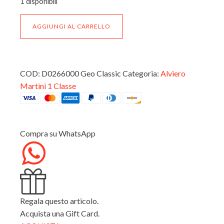
1 disponibili
Alviero
AGGIUNGI AL CARRELLO
Martini
Prima
Shoulder
Bag
D0266000
COD:
D0266000 Geo Classic
Categoria:
Alviero
Geo
Martini 1 Classe
Classic
quantità
Compra su WhatsApp
Regala questo articolo.
Acquista una Gift Card.