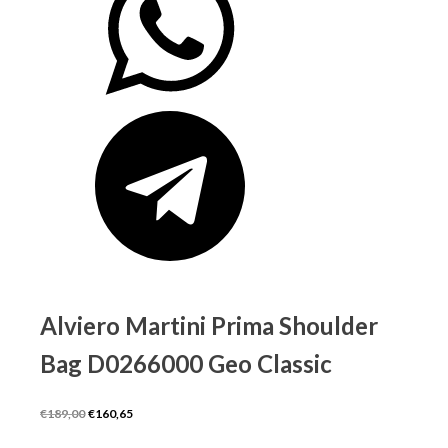
Alviero Martini Prima Shoulder
Bag D0266000 Geo Classic
Il
Il
€
189,00
€
160,65
prezzo
prezzo