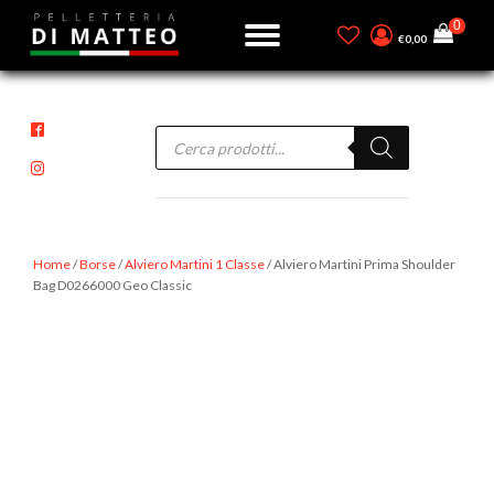
€
0,00
Products
search
Home
/
Borse
/
Alviero Martini 1 Classe
/ Alviero Martini Prima Shoulder
Bag D0266000 Geo Classic
-15%