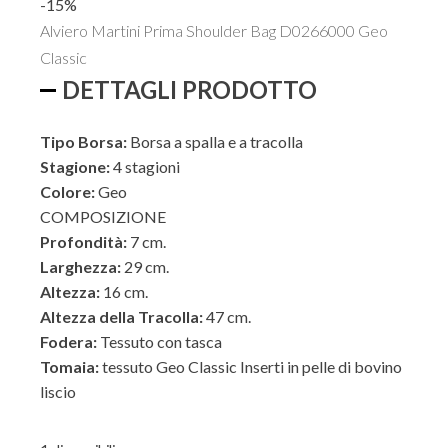
-15%
originale
attuale
Alviero Martini Prima Shoulder Bag D0266000 Geo
era:
è:
Classic
€189,00.
€160,65.
ESTERNO
DETTAGLI PRODOTTO
Tipo Borsa:
Borsa a spalla e a tracolla
INTERNO
Stagione:
4 stagioni
Colore:
Geo
COMPOSIZIONE
Profondità:
7 cm.
Larghezza:
29 cm.
Altezza:
16 cm.
Altezza della Tracolla:
47 cm.
Fodera:
Tessuto con tasca
Tomaia:
tessuto Geo Classic Inserti in pelle di bovino
liscio