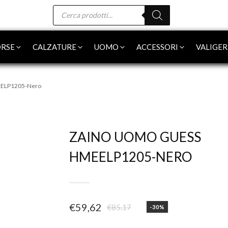
Products
search
RSE
CALZATURE
UOMO
ACCESSORI
VALIGER
EELP1205-Nero
-30%
ZAINO UOMO GUESS
HMEELP1205-NERO
€
59,62
€
85,17
-30%
Il
Il