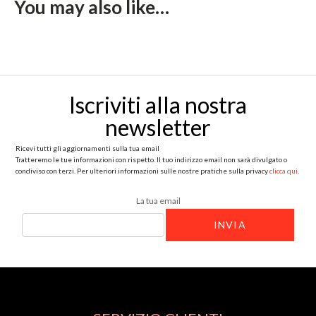
Iscriviti alla nostra
newsletter
Ricevi tutti gli aggiornamenti sulla tua email
Tratteremo le tue informazioni con rispetto. Il tuo indirizzo email non sarà divulgato o
condiviso con terzi. Per ulteriori informazioni sulle nostre pratiche sulla privacy
clicca qui
.
La tua email
SERVIZIO CLIENTI
Il nostro Servizio Clienti è attivo dal Lunedi al Sabato, dalle 9:30 alle