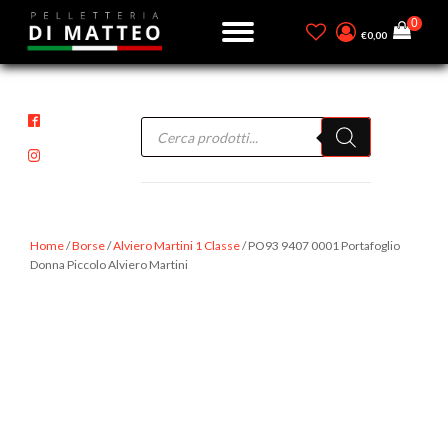
€
0,00
Products
search
Home
/
Borse
/
Alviero Martini 1 Classe
/ PO93 9407 0001 Portafoglio
Donna Piccolo Alviero Martini